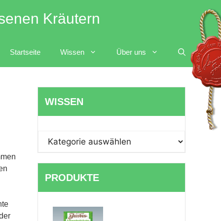
esenen Kräutern
Startseite
Wissen
Über uns
WISSEN
WISSEN
ommen
ten
PRODUKTE
nte
der