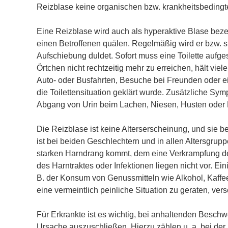
Reizblase keine organischen bzw. krankheitsbeding
Eine Reizblase wird auch als hyperaktive Blase bez
einen Betroffenen quälen. Regelmäßig wird er bzw. 
Aufschiebung duldet. Sofort muss eine Toilette aufg
Örtchen nicht rechtzeitig mehr zu erreichen, hält vi
Auto- oder Busfahrten, Besuche bei Freunden oder ei
die Toilettensituation geklärt wurde. Zusätzliche Sy
Abgang von Urin beim Lachen, Niesen, Husten ode
Die Reizblase ist keine Alterserscheinung, und sie be
ist bei beiden Geschlechtern und in allen Altersgrup
starken Harndrang kommt, dem eine Verkrampfung der
des Harntraktes oder Infektionen liegen nicht vor. 
B. der Konsum von Genussmitteln wie Alkohol, Kaffee
eine vermeintlich peinliche Situation zu geraten, v
Für Erkrankte ist es wichtig, bei anhaltenden Besch
Ursache auszuschließen. Hierzu zählen u. a. bei der