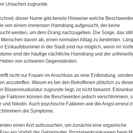
ten Ursachen zugrunde.
eichnet; dieser Name gibt bereits Hinweise welche Beschwerde
sie von einem immensen Harndrang aufgesucht, der keine
esucht werden, um dem Drang nachzugeben. Die Sorge, das stil
ele Menschen davon ab, einen normalen Alltag zu bestreiten. Län
n Einkaufsbummel in der Stadt sind nur möglich, wenn im Vorfe
mptome sind der häufige nächtliche Harndrang und der unfreiwill
r Heben von schweren Gegenständen.
trifft nicht nur Frauen im Anschluss an eine Entbindung, sonder
pen anzutreffen. Warum es bei den Betroffenen plötzlich zu dies
 Blasenmuskulatur zugrunde liegt, ist nicht bekannt. Erkrank
Einige Faktoren können die Beschwerden jedoch verschlimmern, s
 und Nikotin. Auch psychische Faktoren wie die Angst erneut i
erschlimmern die Symptome.
werden einen Arzt aufzusuchen, um zunächst eine organische
 Frau ein Vorfall der Gebärmutter, Prostataerkrankungen beim 