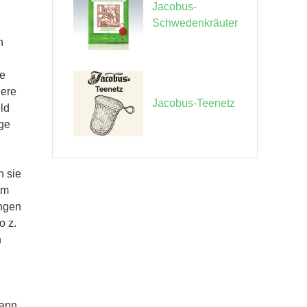
Jacobus-
Schwedenkräuter
n
le
gere
Jacobus-Teenetz
ld
ige
n sie
em
ungen
o z.
n
Mann