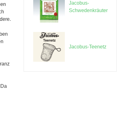
Jacobus-
den
Schwedenkräuter
ch
dere.
eben
en
Jacobus-Teenetz
eranz
. Da