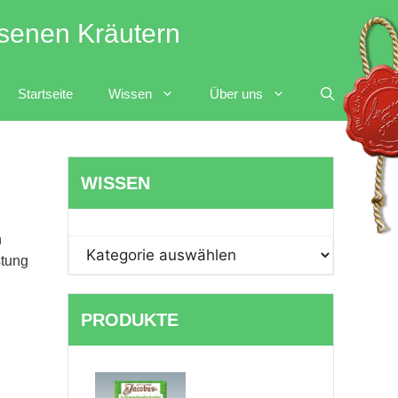
esenen Kräutern
Startseite
Wissen
Über uns
WISSEN
n
WISSEN
stung
PRODUKTE